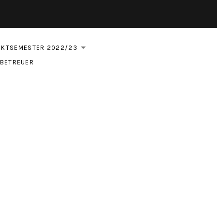
ram
EKTSEMESTER 2022/23
ND SUBMENU
EXPAND SUBMENU
TBETREUER